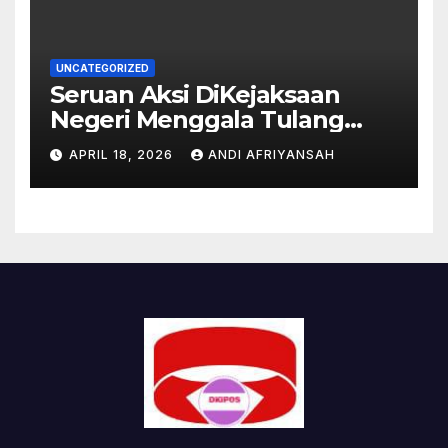
UNCATEGORIZED
Seruan Aksi DiKejaksaan
Negeri Menggala Tulang
Bawang akan Bersejarah di
APRIL 18, 2026
ANDI AFRIYANSAH
Lampung terkait OKNUM
kejaksaan Pungli.