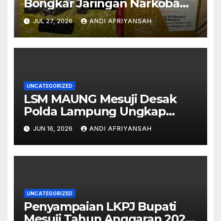
Bongkar Jaringan Narkoba
Medan–Bali, 6 Kilogram Ganja
JUL 27, 2026
ANDI AFRIYANSAH
Digagalkan
UNCATEGORIZED
LSM MAUNG Mesuji Desak
Polda Lampung Ungkap
Semua Pihak di Balik Korupsi
JUN 16, 2026
ANDI AFRIYANSAH
Islamic Center-
UNCATEGORIZED
Penyampaian LKPJ Bupati
Mesuji Tahun Anggaran 2025