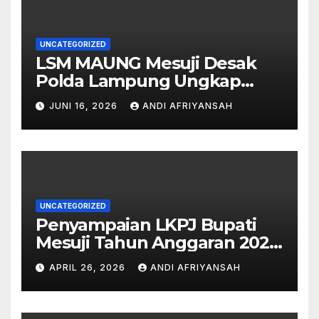
UNCATEGORIZED
LSM MAUNG Mesuji Desak
Polda Lampung Ungkap
Semua Pihak di Balik Korupsi
JUNI 16, 2026
ANDI AFRIYANSAH
Islamic Center-
UNCATEGORIZED
Penyampaian LKPJ Bupati
Mesuji Tahun Anggaran 2025
Digelar dalam Rapat
APRIL 26, 2026
ANDI AFRIYANSAH
Paripurna DPRD