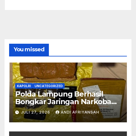
You missed
KAPOLRI
UNCATEGORIZED
Polda Lampung Berhasil
Bongkar Jaringan Narkoba
Medan–Bali, 6 Kilogram Ganja
JULI 27, 2026
ANDI AFRIYANSAH
Digagalkan