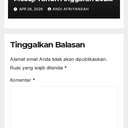
Digelar dalam Rapat
APR 26, 2026
ANDI AFRIYANSAH
Paripurna DPRD
Tinggalkan Balasan
Alamat email Anda tidak akan dipublikasikan.
Ruas yang wajib ditandai
*
Komentar
*