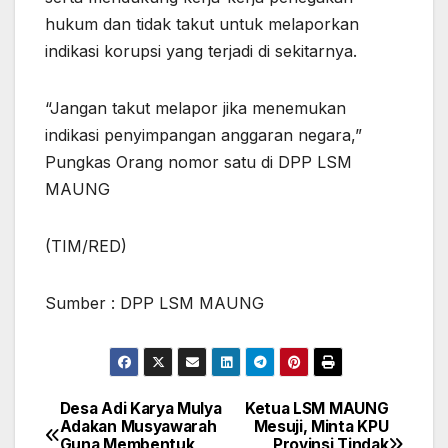
hukum dan tidak takut untuk melaporkan
indikasi korupsi yang terjadi di sekitarnya.
“Jangan takut melapor jika menemukan
indikasi penyimpangan anggaran negara,”
Pungkas Orang nomor satu di DPP LSM
MAUNG
(TIM/RED)
Sumber : DPP LSM MAUNG
Desa Adi Karya Mulya
Ketua LSM MAUNG
Navigasi
Adakan Musyawarah
Mesuji, Minta KPU
Guna Membentuk
Provinsi Tindak