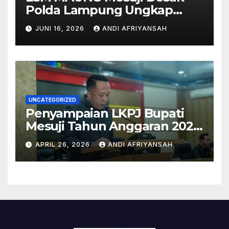
Polda Lampung Ungkap
Semua Pihak di Balik Korupsi
JUNI 16, 2026
ANDI AFRIYANSAH
Islamic Center-
UNCATEGORIZED
Penyampaian LKPJ Bupati
Mesuji Tahun Anggaran 2025
Digelar dalam Rapat
APRIL 26, 2026
ANDI AFRIYANSAH
Paripurna DPRD