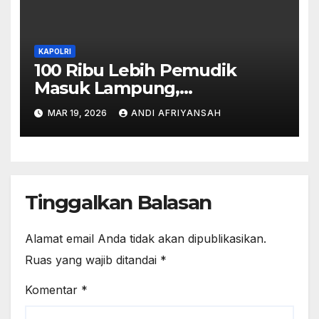
KAPOLRI
100 Ribu Lebih Pemudik
Masuk Lampung,
Pengawalan PJR Dikerahkan,
MAR 19, 2026
ANDI AFRIYANSAH
Situasi Terkendali
Tinggalkan Balasan
Alamat email Anda tidak akan dipublikasikan.
Ruas yang wajib ditandai
*
Komentar
*