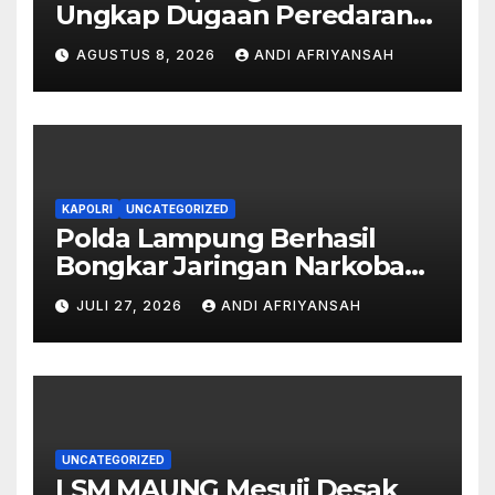
Ungkap Dugaan Peredaran
Narkoba di Lampung
AGUSTUS 8, 2026
ANDI AFRIYANSAH
Tengah, Empat Terduga
Pelaku Diamankan
KAPOLRI
UNCATEGORIZED
Polda Lampung Berhasil
Bongkar Jaringan Narkoba
Medan–Bali, 6 Kilogram Ganja
JULI 27, 2026
ANDI AFRIYANSAH
Digagalkan
UNCATEGORIZED
LSM MAUNG Mesuji Desak