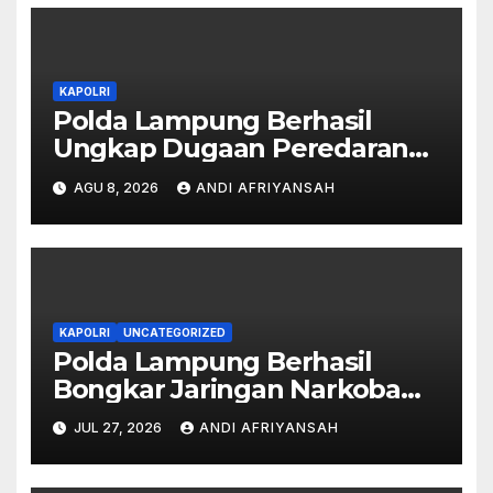
KAPOLRI
Polda Lampung Berhasil
Ungkap Dugaan Peredaran
Narkoba di Lampung Tengah,
AGU 8, 2026
ANDI AFRIYANSAH
Empat Terduga Pelaku
Diamankan
KAPOLRI
UNCATEGORIZED
Polda Lampung Berhasil
Bongkar Jaringan Narkoba
Medan–Bali, 6 Kilogram Ganja
JUL 27, 2026
ANDI AFRIYANSAH
Digagalkan