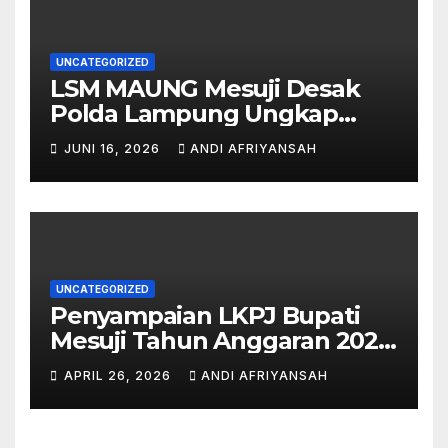
UNCATEGORIZED
LSM MAUNG Mesuji Desak
Polda Lampung Ungkap
Semua Pihak di Balik Korupsi
JUNI 16, 2026
ANDI AFRIYANSAH
Islamic Center-
UNCATEGORIZED
Penyampaian LKPJ Bupati
Mesuji Tahun Anggaran 2025
Digelar dalam Rapat
APRIL 26, 2026
ANDI AFRIYANSAH
Paripurna DPRD