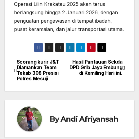
Operasi Lilin Krakatau 2025 akan terus
berlangsung hingga 2 Januari 2026, dengan
penguatan pengawasan di tempat ibadah,
pusat keramaian, dan jalur transportasi utama.
Seorang kurir J&T
Hasil Pantauan Sekda
Navigasi
Diamankan Team
DPD Grib Jaya Embung
Tekab 308 Presisi
di Kemiling Hari ini.
pos
Polres Mesuji
By
Andi Afriyansah