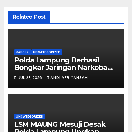
Related Post
KAPOLRI
UNCATEGORIZED
Polda Lampung Berhasil
Bongkar Jaringan Narkoba
Medan–Bali, 6 Kilogram Ganja
JUL 27, 2026
ANDI AFRIYANSAH
Digagalkan
UNCATEGORIZED
LSM MAUNG Mesuji Desak
Polda Lampung Ungkap