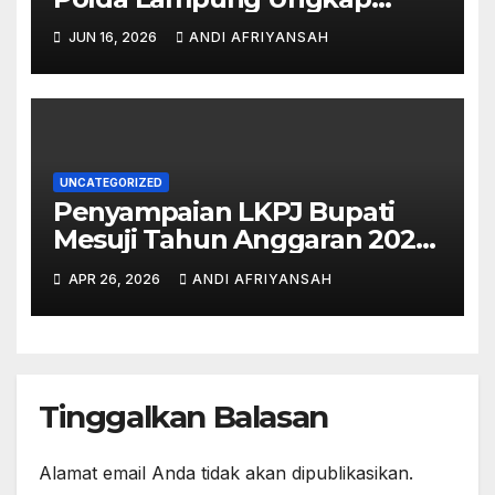
Semua Pihak di Balik Korupsi
JUN 16, 2026
ANDI AFRIYANSAH
Islamic Center-
UNCATEGORIZED
Penyampaian LKPJ Bupati
Mesuji Tahun Anggaran 2025
Digelar dalam Rapat
APR 26, 2026
ANDI AFRIYANSAH
Paripurna DPRD
Tinggalkan Balasan
Alamat email Anda tidak akan dipublikasikan.