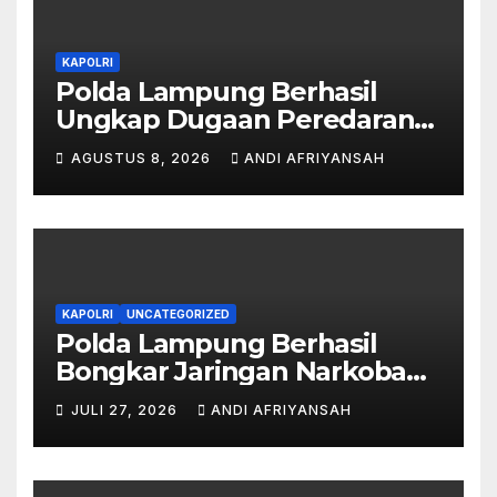
KAPOLRI
Polda Lampung Berhasil
Ungkap Dugaan Peredaran
Narkoba di Lampung
AGUSTUS 8, 2026
ANDI AFRIYANSAH
Tengah, Empat Terduga
Pelaku Diamankan
KAPOLRI
UNCATEGORIZED
Polda Lampung Berhasil
Bongkar Jaringan Narkoba
Medan–Bali, 6 Kilogram Ganja
JULI 27, 2026
ANDI AFRIYANSAH
Digagalkan