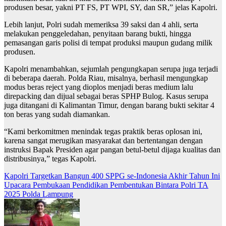
produsen besar, yakni PT FS, PT WPI, SY, dan SR,” jelas Kapolri.
Lebih lanjut, Polri sudah memeriksa 39 saksi dan 4 ahli, serta
melakukan penggeledahan, penyitaan barang bukti, hingga
pemasangan garis polisi di tempat produksi maupun gudang milik
produsen.
Kapolri menambahkan, sejumlah pengungkapan serupa juga terjadi
di beberapa daerah. Polda Riau, misalnya, berhasil mengungkap
modus beras reject yang dioplos menjadi beras medium lalu
direpacking dan dijual sebagai beras SPHP Bulog. Kasus serupa
juga ditangani di Kalimantan Timur, dengan barang bukti sekitar 4
ton beras yang sudah diamankan.
“Kami berkomitmen menindak tegas praktik beras oplosan ini,
karena sangat merugikan masyarakat dan bertentangan dengan
instruksi Bapak Presiden agar pangan betul-betul dijaga kualitas dan
distribusinya,” tegas Kapolri.
Navigasi
Kapolri Targetkan Bangun 400 SPPG se-Indonesia Akhir Tahun Ini
Upacara Pembukaan Pendidikan Pembentukan Bintara Polri TA
pos
2025 Polda Lampung