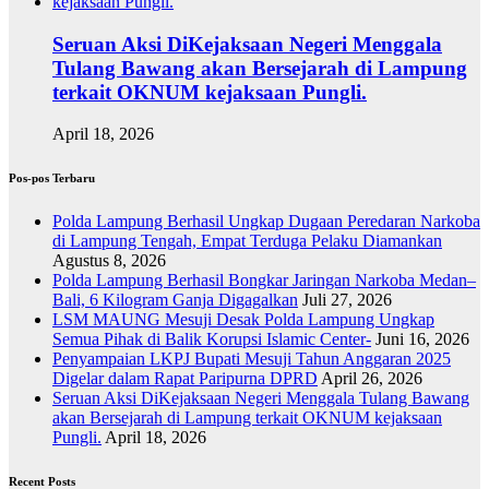
Seruan Aksi DiKejaksaan Negeri Menggala
Tulang Bawang akan Bersejarah di Lampung
terkait OKNUM kejaksaan Pungli.
April 18, 2026
Pos-pos Terbaru
Polda Lampung Berhasil Ungkap Dugaan Peredaran Narkoba
di Lampung Tengah, Empat Terduga Pelaku Diamankan
Agustus 8, 2026
Polda Lampung Berhasil Bongkar Jaringan Narkoba Medan–
Bali, 6 Kilogram Ganja Digagalkan
Juli 27, 2026
LSM MAUNG Mesuji Desak Polda Lampung Ungkap
Semua Pihak di Balik Korupsi Islamic Center-
Juni 16, 2026
Penyampaian LKPJ Bupati Mesuji Tahun Anggaran 2025
Digelar dalam Rapat Paripurna DPRD
April 26, 2026
Seruan Aksi DiKejaksaan Negeri Menggala Tulang Bawang
akan Bersejarah di Lampung terkait OKNUM kejaksaan
Pungli.
April 18, 2026
Recent Posts