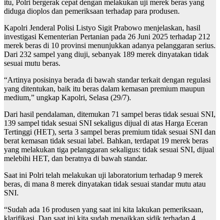
itu, Polri bergerak cepat dengan melakukan uji merek beras yang
diduga dioplos dan pemeriksaan terhadap para produsen.
Kapolri Jenderal Polisi Listyo Sigit Prabowo menjelaskan, hasil
investigasi Kementerian Pertanian pada 26 Juni 2025 terhadap 212
merek beras di 10 provinsi menunjukkan adanya pelanggaran serius.
Dari 232 sampel yang diuji, sebanyak 189 merek dinyatakan tidak
sesuai mutu beras.
“Artinya posisinya berada di bawah standar terkait dengan regulasi
yang ditentukan, baik itu beras dalam kemasan premium maupun
medium,” ungkap Kapolri, Selasa (29/7).
Dari hasil pendalaman, ditemukan 71 sampel beras tidak sesuai SNI,
139 sampel tidak sesuai SNI sekaligus dijual di atas Harga Eceran
Tertinggi (HET), serta 3 sampel beras premium tidak sesuai SNI dan
berat kemasan tidak sesuai label. Bahkan, terdapat 19 merek beras
yang melakukan tiga pelanggaran sekaligus: tidak sesuai SNI, dijual
melebihi HET, dan beratnya di bawah standar.
Saat ini Polri telah melakukan uji laboratorium terhadap 9 merek
beras, di mana 8 merek dinyatakan tidak sesuai standar mutu atau
SNI.
“Sudah ada 16 produsen yang saat ini kita lakukan pemeriksaan,
klarifikasi. Dan saat ini kita sudah menaikkan sidik terhadap 4