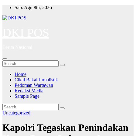
Skip
Sab. Agu 8th, 2026
to
content
DKI POS
Berita Nasional
Home
Cikal Bakal Jurnalistik
Pedoman Wartawan
Redaksi Media
Sample Page
Uncategorized
Kapolri Tegaskan Penindakan