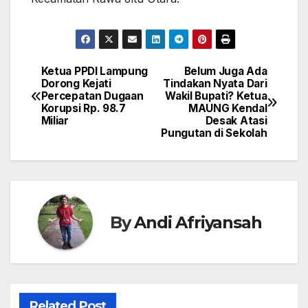
Ketua PPDI Lampung
Belum Juga Ada
Navigasi
Dorong Kejati
Tindakan Nyata Dari
Percepatan Dugaan
Wakil Bupati? Ketua
pos
Korupsi Rp. 98.7
MAUNG Kendal
Miliar
Desak Atasi
Pungutan di Sekolah
By
Andi Afriyansah
Related Post