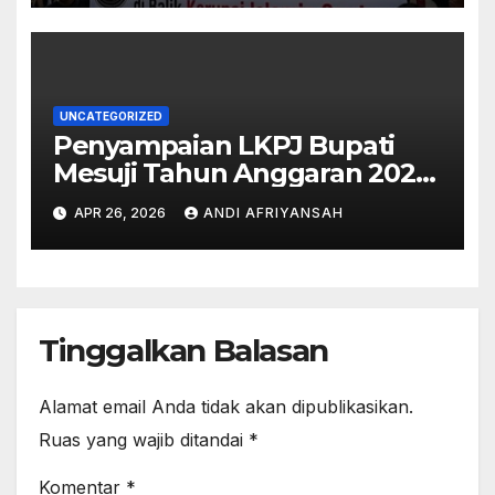
UNCATEGORIZED
Penyampaian LKPJ Bupati
Mesuji Tahun Anggaran 2025
Digelar dalam Rapat
APR 26, 2026
ANDI AFRIYANSAH
Paripurna DPRD
Tinggalkan Balasan
Alamat email Anda tidak akan dipublikasikan.
Ruas yang wajib ditandai
*
Komentar
*