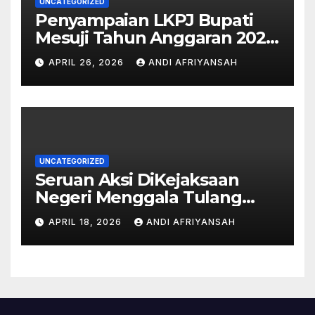
UNCATEGORIZED
Penyampaian LKPJ Bupati
Mesuji Tahun Anggaran 2025
Digelar dalam Rapat
APRIL 26, 2026
ANDI AFRIYANSAH
Paripurna DPRD
UNCATEGORIZED
Seruan Aksi DiKejaksaan
Negeri Menggala Tulang
Bawang akan Bersejarah di
APRIL 18, 2026
ANDI AFRIYANSAH
Lampung terkait OKNUM
kejaksaan Pungli.