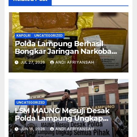
KAPOLRI
UNCATEGORIZED
Polda Lampung Berhasil
Bongkar Jaringan Narkoba
Medan–Bali, 6 Kilogram Ganja
JUL 27, 2026
ANDI AFRIYANSAH
Digagalkan
UNCATEGORIZED
LSM MAUNG Mesuji Desak
Polda Lampung Ungkap
Semua Pihak di Balik Korupsi
JUN 16, 2026
ANDI AFRIYANSAH
Islamic Center-