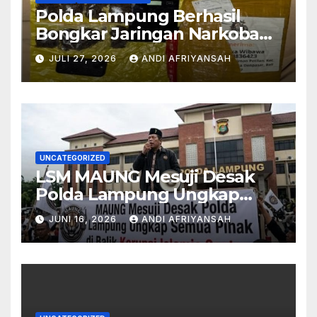
Polda Lampung Berhasil
Bongkar Jaringan Narkoba
Medan–Bali, 6 Kilogram Ganja
JULI 27, 2026
ANDI AFRIYANSAH
Digagalkan
UNCATEGORIZED
LSM MAUNG Mesuji Desak
Polda Lampung Ungkap
Semua Pihak di Balik Korupsi
JUNI 16, 2026
ANDI AFRIYANSAH
Islamic Center-