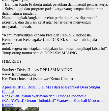
– Bantuan Kartu Prakerja untuk pelatihan dan insentif pencari kerja;
– Subsidi gaji dan program padat karya yang sempat diluncurkan
dalam situasi pandemi.
Namun langkah-langkah tersebut perlu diperluas, dipermudah
aksesnya, dan diawasi ketat agar benar-benar menyentuh
masyarakat bawah.
“Kami menyerukan kepada Presiden Republik Indonesia,
Kementerian Ketenagakerjaan, DPR RI, serta seluruh kepala
daerah,
untuk segera menetapkan kebijakan luar biasa menyikapi krisis ini”
Tutup orang nomor satu di DPP LSM MAUNG
(TIM/RED)
Sumber : Divisi Humas DPP LSM MAUNG
www lsmmaung.com
Ket Foto : Ioustrasi (istimewa+Ketua Umum)
Navigasi
Apresiasi IPTU Rosali S.H,M.H dari Masyarakat Desa Sungai
Cambai
pos
Rangkulan Jajaran Wartawan dan Lembaga Indonesia
(RAJAWALI) Geram “Intimidasi” Wartawan Kembali Mencuat di
Kalbar