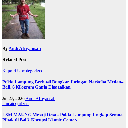
By
Andi Afriyansah
Related Post
Kapolri
Uncategorized
Polda Lampung Berhasil Bongkar Jaringan Narkoba Medan–
Bali, 6 Kilogram Ganja Digagalkan
Jul 27, 2026
Andi Afriyansah
Uncategorized
LSM MAUNG Mesuji Desak Polda Lampung Ungkap Semua
Pihak di Balik Korupsi Islamic Center-