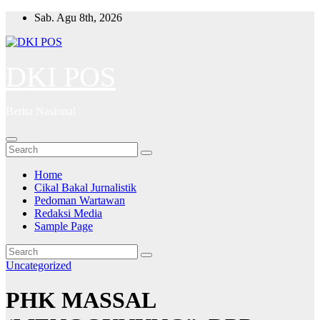
Skip
Sab. Agu 8th, 2026
to
content
DKI POS
Berita Nasional
Home
Cikal Bakal Jurnalistik
Pedoman Wartawan
Redaksi Media
Sample Page
Uncategorized
PHK MASSAL