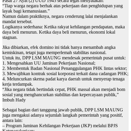
Pasal 27 Ayat (2) UUD 1945 secara tegas menyatakan:
“Tiap warga negara berhak atas pekerjaan dan penghidupan yang
layak bagi kemanusiaan.”
Namun dalam praktiknya, negara cenderung lalai menjalankan
mandat tersebut.
Logikanya sederhana: Ketika rakyat kehilangan pendapatan, maka
daya beli menurun. Ketika daya beli menurun, ekonomi lokal
stagnan.
Jika dibiarkan, efek domino ini tidak hanya menambah angka
kemiskinan, tetapi juga memperlemah stabilitas nasional.
Untuk itu, DPP LSM MAUNG mendesak pemerintah pusat untuk:
1. Mengesahkan UU Jaminan Pekerjaan Nasional;
2. Membentuk Badan Nasional Penanggulangan PHK lintas sektor;
3. Mewajibkan kontrak sosial korporasi terkait dana cadangan PHK;
4. Meluncurkan skema padat karya daerah untuk menyerap tenaga
kerja terdampak.
“Jika negara tidak bertindak cepat, PHK massal akan menjadi bom
sosial yang menghancurkan stabilitas dan kepercayaan publik,”
Imbuh Hady
Sebagai bagian dari tanggung jawab publik, DPP LSM MAUNG
juga mengakui adanya sejumlah langkah pemerintah yang positif,
antara lain:
– Program Jaminan Kehilangan Pekerjaan (JKP) melalui BPJS
Ketenagakerjaan;