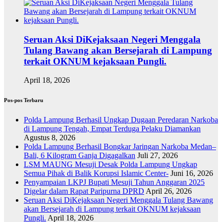
Seruan Aksi DiKejaksaan Negeri Menggala
Tulang Bawang akan Bersejarah di Lampung
terkait OKNUM kejaksaan Pungli.
April 18, 2026
Pos-pos Terbaru
Polda Lampung Berhasil Ungkap Dugaan Peredaran Narkoba
di Lampung Tengah, Empat Terduga Pelaku Diamankan
Agustus 8, 2026
Polda Lampung Berhasil Bongkar Jaringan Narkoba Medan–
Bali, 6 Kilogram Ganja Digagalkan
Juli 27, 2026
LSM MAUNG Mesuji Desak Polda Lampung Ungkap
Semua Pihak di Balik Korupsi Islamic Center-
Juni 16, 2026
Penyampaian LKPJ Bupati Mesuji Tahun Anggaran 2025
Digelar dalam Rapat Paripurna DPRD
April 26, 2026
Seruan Aksi DiKejaksaan Negeri Menggala Tulang Bawang
akan Bersejarah di Lampung terkait OKNUM kejaksaan
Pungli.
April 18, 2026