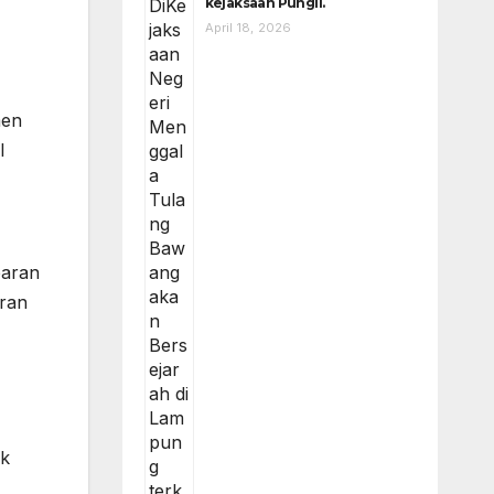
kejaksaan Pungli.
April 18, 2026
men
l
baran
aran
ak