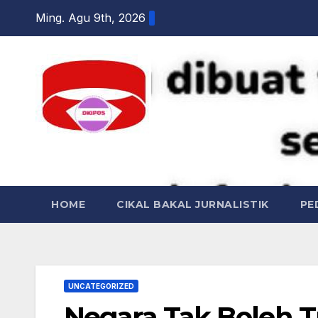
Skip
Ming. Agu 9th, 2026
to
content
DKI POS
HOME
CIKAL BAKAL JURNALISTIK
PE
UNCATEGORIZED
Negara Tak Boleh T