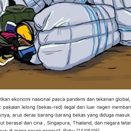
kan ekonomi nasional pasca pandemi dan tekanan global,
it: pakaian lelong (bekas-red) ilegal dari luar negeri membanj
nisnya, arus deras barang-barang bekas yang diduga masuk 
ut berasal dari cina , Singapura, Thailand, dan negara tet
nya: di mana peran negara?. Rabu (14/05/05).