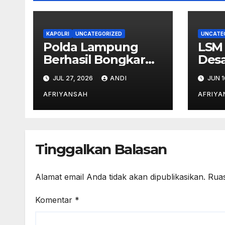
KAPOLRI
UNCATEGORIZED
UNCATE
Polda Lampung
LSM
Berhasil Bongkar
Desa
Jaringan Narkoba
Lam
JUL 27, 2026
ANDI
JUN 1
Medan–Bali, 6
Semu
Kilogram Ganja
Bali
AFRIYANSAH
AFRIYA
Digagalkan
Isla
Tinggalkan Balasan
Alamat email Anda tidak akan dipublikasikan.
Ruas
Komentar
*