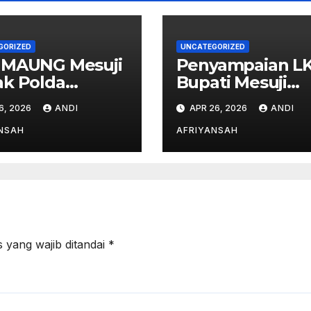
GORIZED
UNCATEGORIZED
 MAUNG Mesuji
Penyampaian L
k Polda
Bupati Mesuji
pung Ungkap
Tahun Anggara
6, 2026
ANDI
APR 26, 2026
ANDI
a Pihak di
2025 Digelar da
k Korupsi
Rapat Paripurna
NSAH
AFRIYANSAH
mic Center-
DPRD
 yang wajib ditandai
*