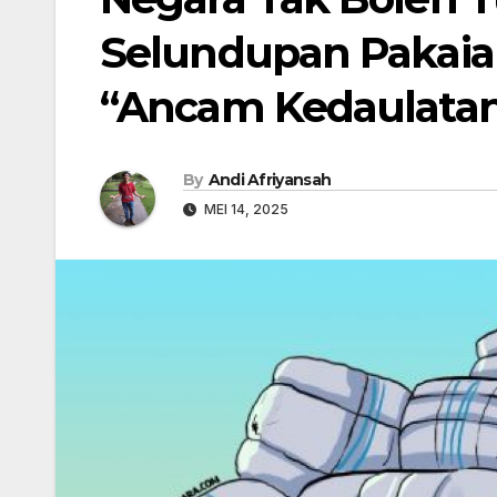
Selundupan Pakaian
“Ancam Kedaulatan
By
Andi Afriyansah
MEI 14, 2025