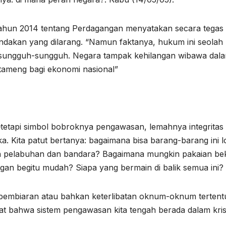
ahun 2014 tentang Perdagangan menyatakan secara tegas
indakan yang dilarang. “Namun faktanya, hukum ini seolah
an sungguh-sungguh. Negara tampak kehilangan wibawa dal
tameng bagi ekonomi nasional”
tetapi simbol bobroknya pengawasan, lemahnya integritas
a. Kita patut bertanya: bagaimana bisa barang-barang ini l
san pelabuhan dan bandara? Bagaimana mungkin pakaian be
ngan begitu mudah? Siapa yang bermain di balik semua ini?
mbiaran atau bahkan keterlibatan oknum-oknum tertent
rat bahwa sistem pengawasan kita tengah berada dalam kris