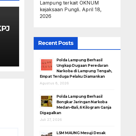
Lampung terkait OKNUM
kejaksaan Pungli.
April 18,
2026
KPJ
n
Recent Posts
lam
Polda Lampung Berhasil
Ungkap Dugaan Peredaran
Narkoba di Lampung Tengah,
Empat Terduga Pelaku Diamankan
Agustus 8, 2026
Polda Lampung Berhasil
Bongkar Jaringan Narkoba
Medan–Bali, 6 Kilogram Ganja
Digagalkan
Juli 27, 2026
LSM MAUNG Mesuji Desak