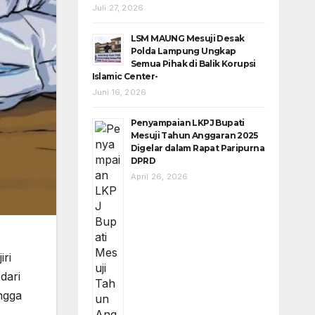
Juli 27, 2026
LSM MAUNG Mesuji Desak
Polda Lampung Ungkap
Semua Pihak di Balik Korupsi
Islamic Center-
Juni 16, 2026
Penyampaian LKPJ Bupati
Mesuji Tahun Anggaran 2025
Digelar dalam Rapat Paripurna
DPRD
April 26, 2026
iri
dari
angga