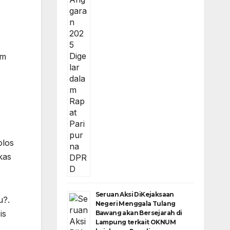
am
olos
kas
Seruan Aksi DiKejaksaan
u?.
Negeri Menggala Tulang
is
Bawang akan Bersejarah di
Lampung terkait OKNUM