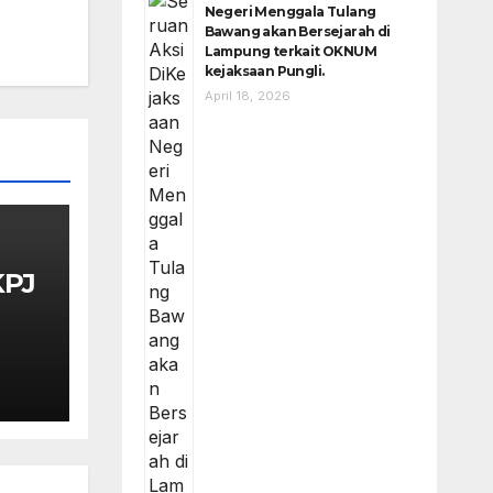
Negeri Menggala Tulang
Bawang akan Bersejarah di
Lampung terkait OKNUM
kejaksaan Pungli.
April 18, 2026
KPJ
n
lam