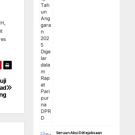
.H,
t
res
uji
oad
ng
Seruan Aksi DiKejaksaan