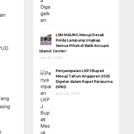
wan
LSM MAUNG Mesuji Desak
Polda Lampung Ungkap
Semua Pihak di Balik Korupsi
KPUD
Islamic Center-
Juni 16, 2026
Penyampaian LKPJ Bupati
Mesuji Tahun Anggaran 2025
Digelar dalam Rapat Paripurna
DPRD
April 26, 2026
yang
sing
n