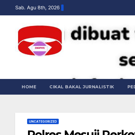
Skip
Sab. Agu 8th, 2026
to
content
DKI POS
HOME
CIKAL BAKAL JURNALISTIK
PE
UNCATEGORIZED
Polres Mesuji Per