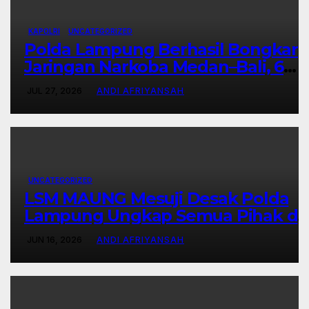
KAPOLRI
UNCATEGORIZED
Polda Lampung Berhasil Bongkar
Jaringan Narkoba Medan–Bali, 6
Kilogram Ganja Digagalkan
JUL 27, 2026
ANDI AFRIYANSAH
UNCATEGORIZED
LSM MAUNG Mesuji Desak Polda
Lampung Ungkap Semua Pihak di
Balik Korupsi Islamic Center-
JUN 16, 2026
ANDI AFRIYANSAH