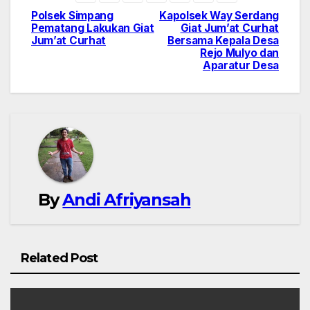
Polsek Simpang
Kapolsek Way Serdang
Navigasi
Pematang Lakukan Giat
Giat Jum’at Curhat
Jum’at Curhat
Bersama Kepala Desa
pos
Rejo Mulyo dan
Aparatur Desa
By
Andi Afriyansah
Related Post