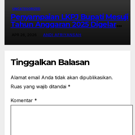
UNCATEGORIZED
Penyampaian LKPJ Bupati Mesuji
Tahun Anggaran 2025 Digelar
dalam Rapat Paripurna DPRD
APR 26, 2026
ANDI AFRIYANSAH
Tinggalkan Balasan
Alamat email Anda tidak akan dipublikasikan.
Ruas yang wajib ditandai
*
Komentar
*