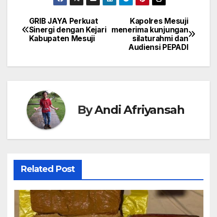
GRIB JAYA Perkuat
Kapolres Mesuji
Navigasi
Sinergi dengan Kejari
menerima kunjungan
Kabupaten Mesuji
silaturahmi dan
pos
Audiensi PEPADI
By
Andi Afriyansah
Related Post