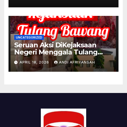
Paripurna DPRD
UNCATEGORIZED
Seruan Aksi DiKejaksaan
Negeri Menggala Tulang
Bawang akan Bersejarah di
APRIL 18, 2026
ANDI AFRIYANSAH
Lampung terkait OKNUM
kejaksaan Pungli.