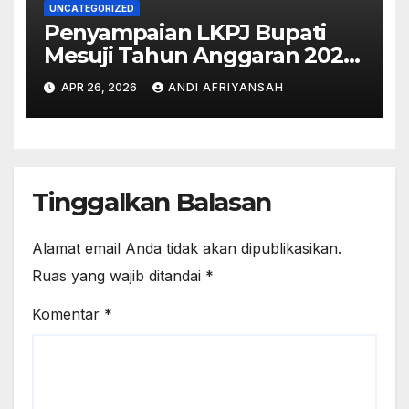
UNCATEGORIZED
Penyampaian LKPJ Bupati
Mesuji Tahun Anggaran 2025
Digelar dalam Rapat
APR 26, 2026
ANDI AFRIYANSAH
Paripurna DPRD
Tinggalkan Balasan
Alamat email Anda tidak akan dipublikasikan.
Ruas yang wajib ditandai
*
Komentar
*