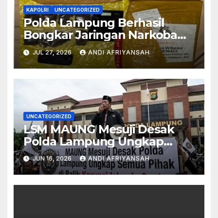
KAPOLRI
UNCATEGORIZED
Polda Lampung Berhasil
Bongkar Jaringan Narkoba
Medan–Bali, 6 Kilogram Ganja
JUL 27, 2026
ANDI AFRIYANSAH
Digagalkan
UNCATEGORIZED
LSM MAUNG Mesuji Desak
Polda Lampung Ungkap
Semua Pihak di Balik Korupsi
JUN 16, 2026
ANDI AFRIYANSAH
Islamic Center-