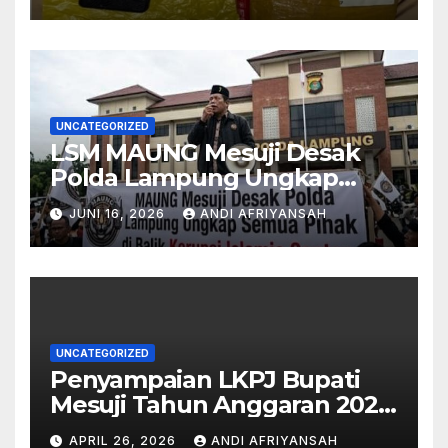
Digagalkan
UNCATEGORIZED
LSM MAUNG Mesuji Desak
Polda Lampung Ungkap
Semua Pihak di Balik Korupsi
JUNI 16, 2026
ANDI AFRIYANSAH
Islamic Center-
UNCATEGORIZED
Penyampaian LKPJ Bupati
Mesuji Tahun Anggaran 2025
Digelar dalam Rapat
APRIL 26, 2026
ANDI AFRIYANSAH