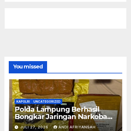
You missed
KAPOLRI
UNCATEGORIZED
Polda Lampung Berhasil
Bongkar Jaringan Narkoba
Medan–Bali, 6 Kilogram Ganja
JULI 27, 2026
ANDI AFRIYANSAH