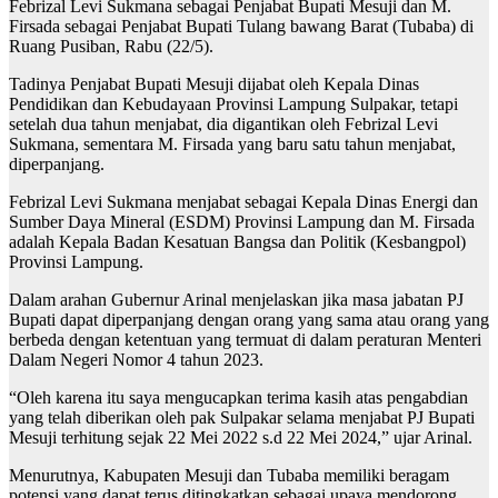
Febrizal Levi Sukmana sebagai Penjabat Bupati Mesuji dan M.
Firsada sebagai Penjabat Bupati Tulang bawang Barat (Tubaba) di
Ruang Pusiban, Rabu (22/5).
Tadinya Penjabat Bupati Mesuji dijabat oleh Kepala Dinas
Pendidikan dan Kebudayaan Provinsi Lampung Sulpakar, tetapi
setelah dua tahun menjabat, dia digantikan oleh Febrizal Levi
Sukmana, sementara M. Firsada yang baru satu tahun menjabat,
diperpanjang.
Febrizal Levi Sukmana menjabat sebagai Kepala Dinas Energi dan
Sumber Daya Mineral (ESDM) Provinsi Lampung dan M. Firsada
adalah Kepala Badan Kesatuan Bangsa dan Politik (Kesbangpol)
Provinsi Lampung.
Dalam arahan Gubernur Arinal menjelaskan jika masa jabatan PJ
Bupati dapat diperpanjang dengan orang yang sama atau orang yang
berbeda dengan ketentuan yang termuat di dalam peraturan Menteri
Dalam Negeri Nomor 4 tahun 2023.
“Oleh karena itu saya mengucapkan terima kasih atas pengabdian
yang telah diberikan oleh pak Sulpakar selama menjabat PJ Bupati
Mesuji terhitung sejak 22 Mei 2022 s.d 22 Mei 2024,” ujar Arinal.
Menurutnya, Kabupaten Mesuji dan Tubaba memiliki beragam
potensi yang dapat terus ditingkatkan sebagai upaya mendorong