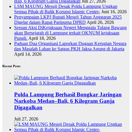
Bali, 6 Kilogram Ganja Digagalkan
Juli 27, 2026
LSM MAUNG Mesuji Desak Polda Lampung Ungkap
Semua Pihak di Balik Korupsi Islamic Center-
Juni 16, 2026
Penyampaian LKPJ Bupati Mesuji Tahun Anggaran 2025
Digelar dalam Rapat Paripurna DPRD
April 26, 2026
Seruan Aksi DiKejaksaan Negeri Menggala Tulang Bawang
akan Bersejarah di Lampung terkait OKNUM kejaksaan
Pungli.
April 18, 2026
Paduan Dua Organisasi Laporkan Dugaan Kerugian Negara
dan Masalah Lahan ke Satgas PKH Jaksa Agung di Jakarta
April 14, 2026
Recent Posts
Polda Lampung Berhasil Bongkar Jaringan
Narkoba Medan–Bali, 6 Kilogram Ganja
Digagalkan
Juli 27, 2026