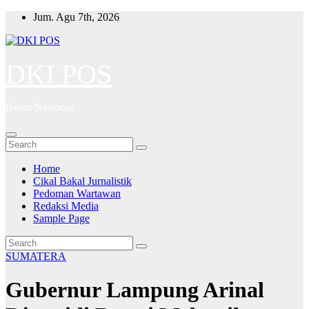
Skip
Jum. Agu 7th, 2026
to
content
DKI POS
Berita Nasional
Home
Cikal Bakal Jurnalistik
Pedoman Wartawan
Redaksi Media
Sample Page
SUMATERA
Gubernur Lampung Arinal