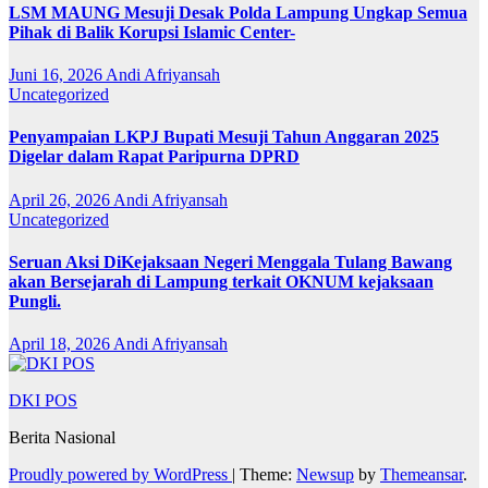
LSM MAUNG Mesuji Desak Polda Lampung Ungkap Semua
Pihak di Balik Korupsi Islamic Center-
Juni 16, 2026
Andi Afriyansah
Uncategorized
Penyampaian LKPJ Bupati Mesuji Tahun Anggaran 2025
Digelar dalam Rapat Paripurna DPRD
April 26, 2026
Andi Afriyansah
Uncategorized
Seruan Aksi DiKejaksaan Negeri Menggala Tulang Bawang
akan Bersejarah di Lampung terkait OKNUM kejaksaan
Pungli.
April 18, 2026
Andi Afriyansah
DKI POS
Berita Nasional
Proudly powered by WordPress
|
Theme:
Newsup
by
Themeansar
.