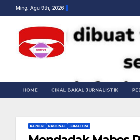
Skip
Ming. Agu 9th, 2026
to
content
DKI POS
HOME
CIKAL BAKAL JURNALISTIK
PE
KAPOLRI
NASIONAL
SUMATERA
Mendadak Mabes Po