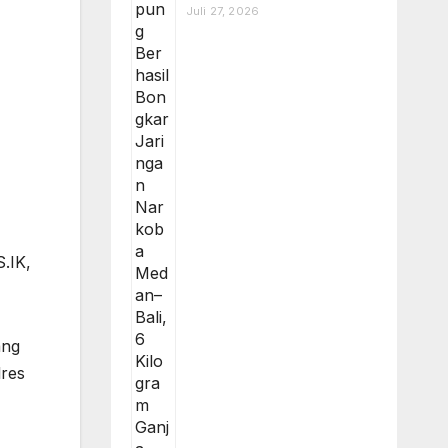
Juli 27, 2026
.IK,
ang
lres