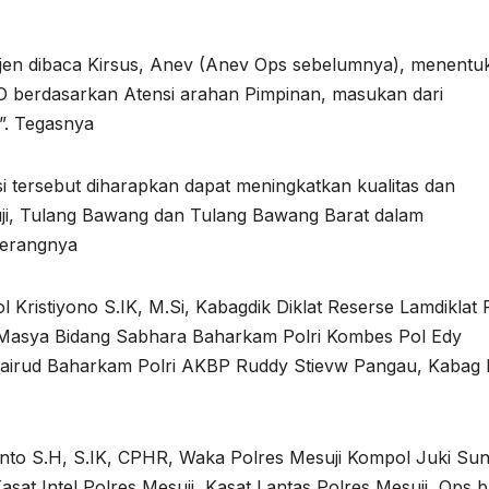
elijen dibaca Kirsus, Anev (Anev Ops sebelumnya), menentu
 berdasarkan Atensi arahan Pimpinan, masukan dari
”. Tegasnya
 tersebut diharapkan dapat meningkatkan kualitas dan
suji, Tulang Bawang dan Tulang Bawang Barat dalam
Terangnya
 Kristiyono S.IK, M.Si, Kabagdik Diklat Reserse Lamdiklat P
k Masya Bidang Sabhara Baharkam Polri Kombes Pol Edy
lairud Baharkam Polri AKBP Ruddy Stievw Pangau, Kabag 
nto S.H, S.IK, CPHR, Waka Polres Mesuji Kompol Juki Su
sat Intel Polres Mesuji, Kasat Lantas Polres Mesuji, Ops b