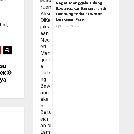
Negeri Menggala Tulang
Bawang akan Bersejarah di
Lampung terkait OKNUM
kejaksaan Pungli.
bat,
April 18, 2026
lsu
sek
aya