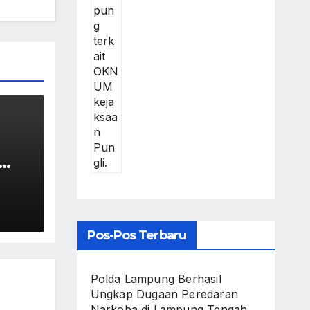
R
asi
Pos-Pos Terbaru
Polda Lampung Berhasil
Ungkap Dugaan Peredaran
Narkoba di Lampung Tengah,