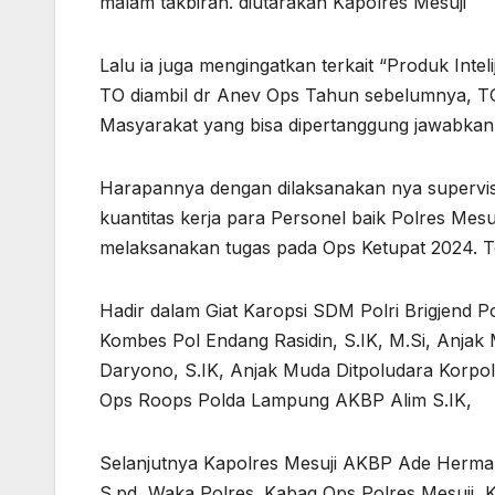
malam takbiran. diutarakan Kapolres Mesuji
Lalu ia juga mengingatkan terkait “Produk Int
TO diambil dr Anev Ops Tahun sebelumnya, TO
Masyarakat yang bisa dipertanggung jawabkan
Harapannya dengan dilaksanakan nya supervisi
kuantitas kerja para Personel baik Polres Me
melaksanakan tugas pada Ops Ketupat 2024. 
Hadir dalam Giat Karopsi SDM Polri Brigjend Pol
Kombes Pol Endang Rasidin, S.IK, M.Si, Anja
Daryono, S.IK, Anjak Muda Ditpoludara Korpo
Ops Roops Polda Lampung AKBP Alim S.IK,
Selanjutnya Kapolres Mesuji AKBP Ade Herma
S.pd, Waka Polres. Kabag Ops Polres Mesuji, Ka