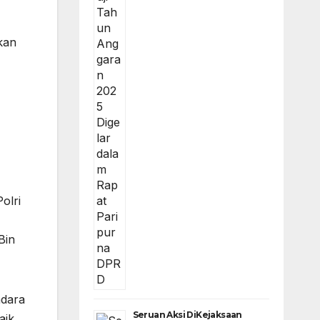
kan
olri
Bin
ndara
Seruan Aksi DiKejaksaan
aik