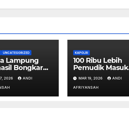
UNCATEGORIZED
KAPOLRI
da Lampung
100 Ribu Lebih
asil Bongkar
Pemudik Masuk
ngan Narkoba
Lampung,
7, 2026
ANDI
MAR 19, 2026
ANDI
n–Bali, 6
Pengawalan PJ
gram Ganja
Dikerahkan, Situ
NSAH
AFRIYANSAH
galkan
Terkendali