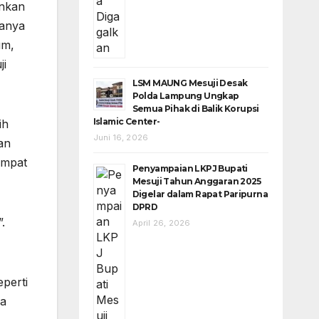
ankan
ranya
um,
ji
LSM MAUNG Mesuji Desak
Polda Lampung Ungkap
Semua Pihak di Balik Korupsi
Islamic Center-
ih
Juni 16, 2026
an
empat
Penyampaian LKPJ Bupati
Mesuji Tahun Anggaran 2025
Digelar dalam Rapat Paripurna
DPRD
.
April 26, 2026
perti
ga