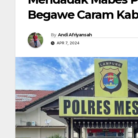
Begawe Caram Kab
By
Andi Afriyansah
APR 7, 2024