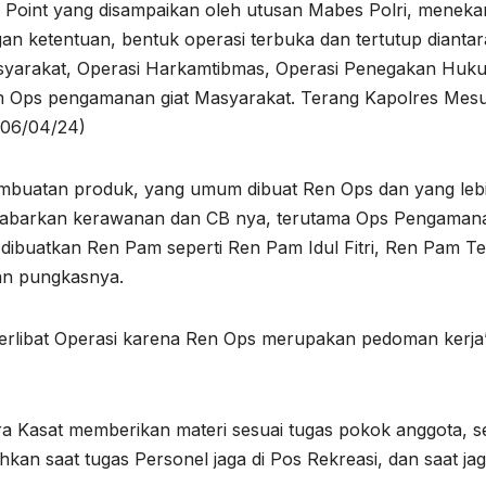
pa Point yang disampaikan oleh utusan Mabes Polri, menek
gan ketentuan, bentuk operasi terbuka dan tertutup dianta
Masyarakat, Operasi Harkamtibmas, Operasi Penegakan Huk
am Ops pengamanan giat Masyarakat. Terang Kapolres Mesu
(06/04/24)
pembuatan produk, yang umum dibuat Ren Ops dan yang leb
ijabarkan kerawanan dan CB nya, terutama Ops Pengaman
b dibuatkan Ren Pam seperti Ren Pam Idul Fitri, Ren Pam T
an pungkasnya.
 terlibat Operasi karena Ren Ops merupakan pedoman kerja”
ra Kasat memberikan materi sesuai tugas pokok anggota, se
an saat tugas Personel jaga di Pos Rekreasi, dan saat ja