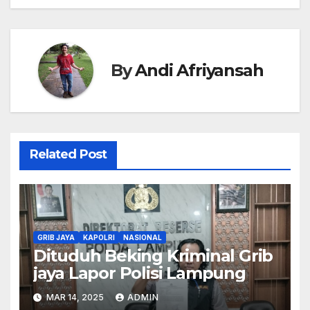
By
Andi Afriyansah
Related Post
GRIB JAYA
KAPOLRI
NASIONAL
Dituduh Beking Kriminal Grib
jaya Lapor Polisi Lampung
MAR 14, 2025
ADMIN