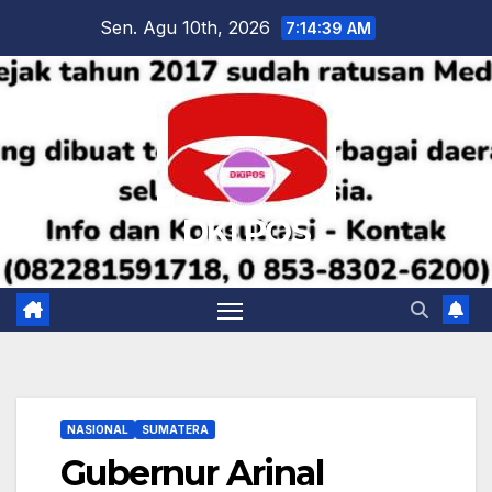
Skip
Sen. Agu 10th, 2026
7:14:40 AM
to
content
DKI POS
NASIONAL
SUMATERA
Gubernur Arinal