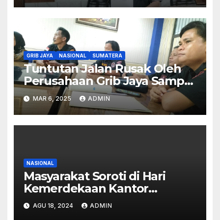
GRIB JAYA
NASIONAL
SUMATERA
Tuntutan Jalan Rusak Oleh
Perusahaan Grib Jaya Sampai
Ke Gedung DPRD Mesuji
MAR 6, 2025
ADMIN
NASIONAL
Masyarakat Soroti di Hari
Kemerdekaan Kantor
Panwaslu Tanjung Raya
AGU 18, 2024
ADMIN
Tutup