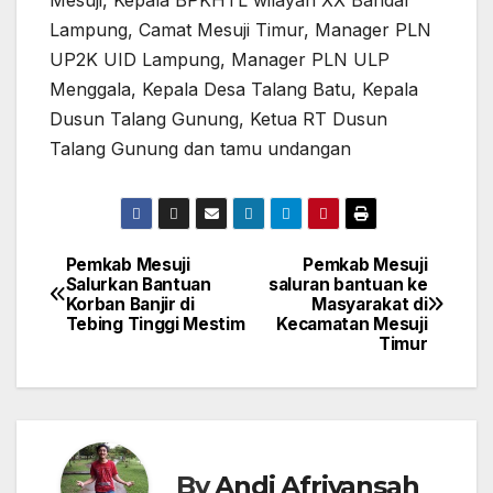
Mesuji, Kepala BPKHTL wilayah XX Bandar
Lampung, Camat Mesuji Timur, Manager PLN
UP2K UID Lampung, Manager PLN ULP
Menggala, Kepala Desa Talang Batu, Kepala
Dusun Talang Gunung, Ketua RT Dusun
Talang Gunung dan tamu undangan
Pemkab Mesuji
Pemkab Mesuji
Navigasi
Salurkan Bantuan
saluran bantuan ke
Korban Banjir di
Masyarakat di
pos
Tebing Tinggi Mestim
Kecamatan Mesuji
Timur
By
Andi Afriyansah