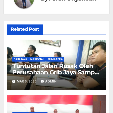
Related Post
GRIB JAYA
NASIONAL
SUMATERA
Tuntutan Jalan Rusak Oleh
Perusahaan Grib Jaya Sampai
Ke Gedung DPRD Mesuji
MAR 6, 2025
ADMIN