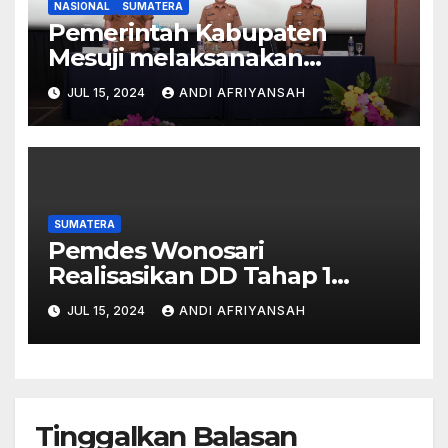
NASIONAL
SUMATERA
Pemerintah Kabupaten
Mesuji melaksanakan
Sosialisasi Netralitas ASN dan
JUL 15, 2024
ANDI AFRIYANSAH
Penyuluhan Anti Korupsi
SUMATERA
Pemdes Wonosari
Realisasikan DD Tahap 1
Bangun Rabat Beton
JUL 15, 2024
ANDI AFRIYANSAH
Tinggalkan Balasan