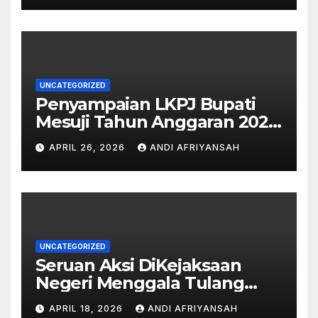
UNCATEGORIZED
Penyampaian LKPJ Bupati
Mesuji Tahun Anggaran 2025
Digelar dalam Rapat
APRIL 26, 2026
ANDI AFRIYANSAH
Paripurna DPRD
UNCATEGORIZED
Seruan Aksi DiKejaksaan
Negeri Menggala Tulang
Bawang akan Bersejarah di
APRIL 18, 2026
ANDI AFRIYANSAH