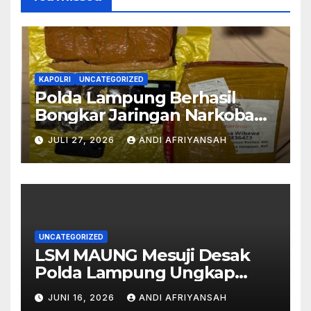
KAPOLRI
UNCATEGORIZED
Polda Lampung Berhasil
Bongkar Jaringan Narkoba
Medan–Bali, 6 Kilogram Ganja
JULI 27, 2026
ANDI AFRIYANSAH
Digagalkan
UNCATEGORIZED
LSM MAUNG Mesuji Desak
Polda Lampung Ungkap
Semua Pihak di Balik Korupsi
JUNI 16, 2026
ANDI AFRIYANSAH
Islamic Center-