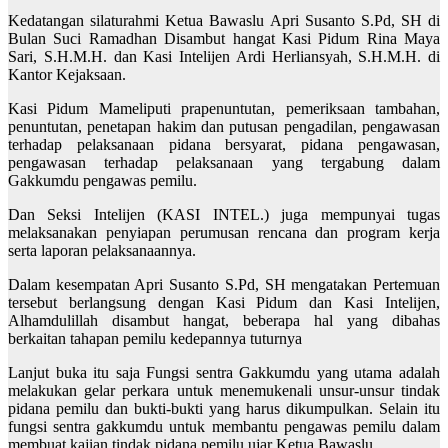
Kedatangan silaturahmi Ketua Bawaslu Apri Susanto S.Pd, SH di
Bulan Suci Ramadhan Disambut hangat Kasi Pidum Rina Maya
Sari, S.H.M.H. dan Kasi Intelijen Ardi Herliansyah, S.H.M.H. di
Kantor Kejaksaan.
Kasi Pidum Mameliputi prapenuntutan, pemeriksaan tambahan,
penuntutan, penetapan hakim dan putusan pengadilan, pengawasan
terhadap pelaksanaan pidana bersyarat, pidana pengawasan,
pengawasan terhadap pelaksanaan yang tergabung dalam
Gakkumdu pengawas pemilu.
Dan Seksi Intelijen (KASI INTEL.) juga mempunyai tugas
melaksanakan penyiapan perumusan rencana dan program kerja
serta laporan pelaksanaannya.
Dalam kesempatan Apri Susanto S.Pd, SH mengatakan Pertemuan
tersebut berlangsung dengan Kasi Pidum dan Kasi Intelijen,
Alhamdulillah disambut hangat, beberapa hal yang dibahas
berkaitan tahapan pemilu kedepannya tuturnya
Lanjut buka itu saja Fungsi sentra Gakkumdu yang utama adalah
melakukan gelar perkara untuk menemukenali unsur-unsur tindak
pidana pemilu dan bukti-bukti yang harus dikumpulkan. Selain itu
fungsi sentra gakkumdu untuk membantu pengawas pemilu dalam
membuat kajian tindak pidana pemilu ujar Ketua Bawaslu.