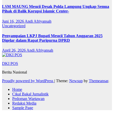
LSM MAUNG Mesuji Desak Polda Lampung Ungkap Semua
Pihak di Balik Korupsi Islamic Center-
Juni 16, 2026
Andi Afriyansah
Uncategorized
Penyampaian LKPJ Bupati Mesuji Tahun Anggaran 2025
Digelar dalam Rapat Paripurna DPRD
April 26, 2026
Andi Afriyansah
DKI POS
Berita Nasional
Proudly powered by WordPress
|
Theme:
Newsup
by
Themeansar
.
Home
Cikal Bakal Jurnalistik
Pedoman Wartawan
Redaksi Media
Sample Page