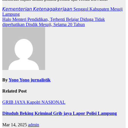
Navigasi
𝘒𝘦𝘮𝘦𝘯𝘵𝘦𝘳𝘪𝘢𝘯 𝘒𝘦𝘵𝘦𝘯𝘢𝘨𝘢𝘬𝘦𝘳𝘫𝘢𝘢𝘯 Senggol Kabupaten Mesuji
Lampung
pos
Halo Menteri Pendidikan, Terhenti Belajar Diduga Tidak
diperhatikan Disdik Mesuji, Selama 20 Tahun
By
Yono Yono jurnalistik
Related Post
GRIB JAYA
Kapolri
NASIONAL
Dituduh Beking Kriminal Grib jaya Lapor Polisi Lampung
Mar 14, 2025
admin