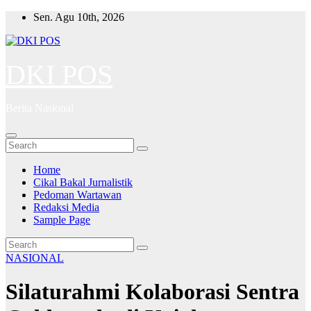
Skip
Sen. Agu 10th, 2026
to
content
DKI POS
Berita Nasional
Home
Cikal Bakal Jurnalistik
Pedoman Wartawan
Redaksi Media
Sample Page
NASIONAL
Silaturahmi Kolaborasi Sentra